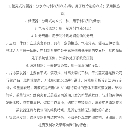
1. 管壳式冷凝器：分水冷与制冷剂冷却2种，用于制冷剂的冷却；采用换热
管；
2. 储液器：分卧式与立式二种，用于制冷剂的储存；
3. 气液分离器：用于制冷剂气液分离；
4. 油分离器：用于制冷剂与润滑油的分离；
5. 三器一体器：立式夹套容器，具有一定的换热、气液分离、储液三种功能，
故称之为三器一体器，在制冷系统中处于高压侧与低压侧的交界处，其内筒体
处于系统低压侧，外筒体处于系统高压侧；
6. 油冷却器：一般是管壳式，用于润滑油的冷却；
7. 片冰蒸发器：主要有干式、满液式、蜂窝夹套式三种，干式蒸发器是我公司
传统产品，结构较复杂，无法用GB150.3进行设计，只能用分析设计法进行设
计，但重量较轻；满液式是根据GB150.3进行设计的整体夹套式蒸发器，结构
简单，重量较大；蜂窝夹套式是我公司近期开发的新型蒸发器，与其他两种蒸
发器比较，具有重量轻、焊接工作量小，结构可靠等特点，满液式与蜂窝夹套
蒸发器还具有我公司的结构特点，是其它品牌无法相比的产品；
8. 管冰蒸发器：该蒸发器具有结构特色，不管是外观或内部结构，其刚度、圆
柱度及制冰效果都有我们的特色；