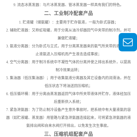
9. 流态冰蒸发器：与片冰蒸发器、管冰蒸发器一样具有我们的特色。
二、工业制冷配套产品
1. 贮液罐（储氨罐）：主要用于贮存氨液，一般为卧式容器；
2. 辅助贮液器：又称虹吸罐，用于分离从油冷却器回气中夹带的制冷剂，并可
兼做贮液罐；
3. 氨液分离器：分为卧式与立式，用于分离蒸发器来的氨气所夹带的液氨，防
止液氨进入压缩机而产生液击造成事故；
4. 空气分离器：用于制冷系统中不凝性气体的分离并使之排出系统外，以提高
制冷效果运转；
5. 集油器（低压集油器）；用于收集氨液分离器及其它设备内的润滑油，并在
低压状态下将油送回压缩机；
6. 低压循环桶：用于分离由蒸发器返回气体中所夹带液体并贮存，液体经加压
后重新供入系统；
7. 紧急泄氨器：为了防止制冷设备产生意外事故时，把系统中有大量液氨的容
器（如贮液罐、蒸发器）用管路与紧急泄氨器连接起来，可将紧急泄氨器的液
氨排出阀和自来水阀打开排出，以免发生次生事故。
三、压缩机组配套产品