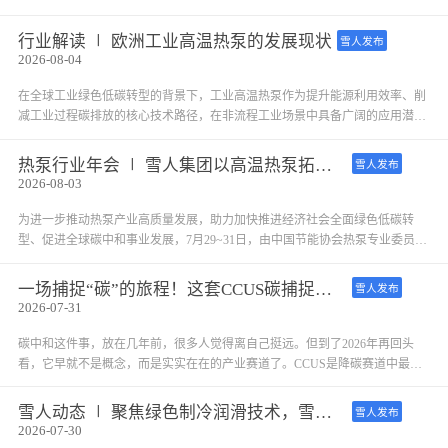
的高温热水，常规压缩机已难以胜任。雪人SRH系列开启式高压螺杆压缩机，
凭借6.3 MPa的极致承压设计与瑞典SRM百年螺杆技术积淀，正成为CO₂复叠低
行业解读 ∣ 欧洲工业高温热泵的发展现状
雪人发布
温制冷与氨高温热泵两大前沿领域的核心动力。
2026-08-04
在全球工业绿色低碳转型的背景下，工业高温热泵作为提升能源利用效率、削
减工业过程碳排放的核心技术路径，在非流程工业场景中具备广阔的应用潜力
与推广价值。国际能源署（IEA）热泵技术合作计划的代号68项目（HPT TCP
Project 68）聚焦全球工业高温热泵的技术升级与规模化落地，开展为期3年的
热泵行业年会 ∣ 雪人集团以高温热泵拓局工业脱碳新赛道
雪人发布
多方协同研究。
2026-08-03
为进一步推动热泵产业高质量发展，助力加快推进经济社会全面绿色低碳转
型、促进全球碳中和事业发展，7月29~31日，由中国节能协会热泵专业委员会
主办的“第十六届热泵行业年会（2026）”在江城武汉隆重召开。本届年会以“碳
启十五五，提质破卷拓新程；热泵全场景，节能降碳促转型”为主题。作为能
一场捕捉“碳”的旅程！这套CCUS碳捕捉方案，帮企业降碳又增收
雪人发布
源与动力领域的行业领袖企业，雪人集团受邀深入参与本届热泵行业年会，携
2026-07-31
“工业热泵家族”及用热全场景解决方案闪耀亮相。
碳中和这件事，放在几年前，很多人觉得离自己挺远。但到了2026年再回头
看，它早就不是概念，而是实实在在的产业赛道了。CCUS是降碳赛道中最强
有力的技术手段，占碳中和约10%的贡献，通俗地讲，CCUS的核心任务是：
把工业尾气中的二氧化碳捕集、提纯、再利用，或者进行地质封存，避免其直
雪人动态 ∣ 聚焦绿色制冷润滑技术，雪人受邀出席第三届压缩机摩擦与润滑技术论坛
雪人发布
接排入大气。
2026-07-30