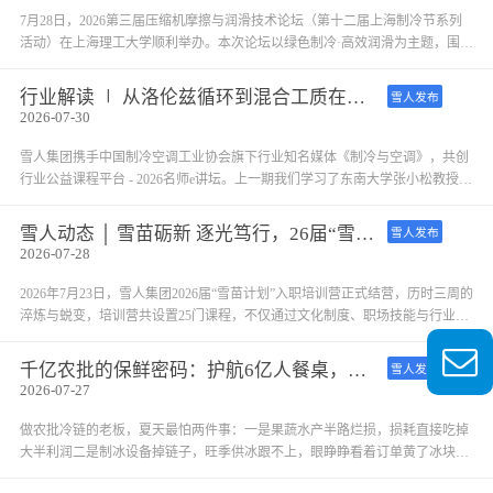
7月28日，2026第三届压缩机摩擦与润滑技术论坛（第十二届上海制冷节系列
活动）在上海理工大学顺利举办。本次论坛以绿色制冷·高效润滑为主题，围绕
压缩机润滑机理、冷冻油工况适配、低碳冷媒配套润滑、工业热泵可靠性提升
等前沿课题开展产学研深度交流。雪人集团受邀参会，并就工业冷冻系统润滑
行业解读 ∣ 从洛伦兹循环到混合工质在大温跨的应用
雪人发布
应用做专题技术分享。
2026-07-30
雪人集团携手中国制冷空调工业协会旗下行业知名媒体《制冷与空调》，共创
行业公益课程平台 - 2026名师e讲坛。上一期我们学习了东南大学张小松教授关
于商用热泵 - 聚焦空气源热泵除霜问题的技术讲座。第二期，让我们一起学习
张小松教授关于工业热泵和零碳工业园区的技术专题。
雪人动态 │ 雪苗砺新 逐光笃行，26届“雪苗计划”结营总结！
雪人发布
2026-07-28
2026年7月23日，雪人集团2026届“雪苗计划”入职培训营正式结营，历时三周的
淬炼与蜕变，培训营共设置25门课程，不仅通过文化制度、职场技能与行业通
识的模块化学习，为新雪人们完成了职业化的初步塑造；更通过对雪人集团企
业文化、规章制度的深度解读，在每一位“雪苗”心中扎根使命种子，让大家对
千亿农批的保鲜密码：护航6亿人餐桌，为什么是这款块冰机？
雪人发布
未来的征程有了与雪人共进的航向。
2026-07-27
做农批冷链的老板，夏天最怕两件事：一是果蔬水产半路烂损，损耗直接吃掉
大半利润二是制冰设备掉链子，旺季供冰跟不上，眼睁睁看着订单黄了冰块看
似不起眼，却是千亿农批市场的「隐形生命线」——冰的品质决定食材新鲜