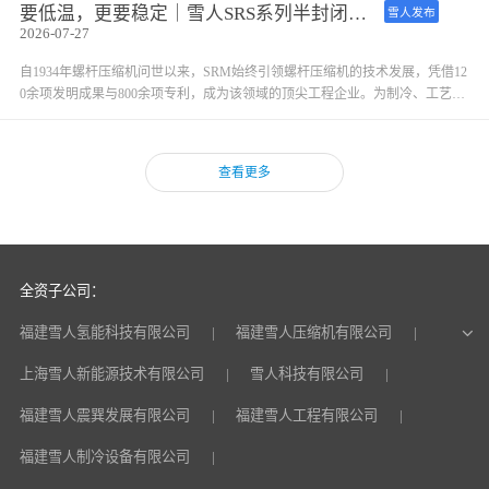
度，设备稳定性直接影响整个园区的营收。
要低温，更要稳定｜雪人SRS系列半封闭单机双级螺杆压缩机
雪人发布
2026-07-27
自1934年螺杆压缩机问世以来，SRM始终引领螺杆压缩机的技术发展，凭借12
0余项发明成果与800余项专利，成为该领域的顶尖工程企业。为制冷、工艺气
体、沼气、工业空气及真空等多元应用场景研发压缩机与泵类设备，是SRM的
核心业务方向。
查看更多
全资子公司：
福建雪人氢能科技有限公司
福建雪人压缩机有限公司
上海雪人新能源技术有限公司
雪人科技有限公司
福建雪人震巽发展有限公司
福建雪人工程有限公司
福建雪人制冷设备有限公司