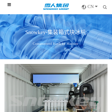
CN
Snowkey-集装箱式块冰机
Containerized Block Ice Machine