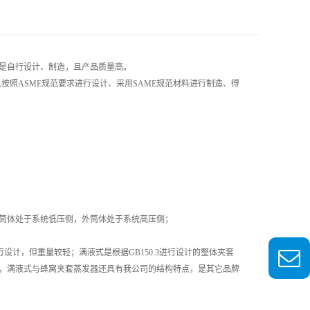
是自行设计、制造，且产品质量高。
以按照ASME规范要求进行设计、采用SAME规范材料进行制造、得
内筒体处于系统低压侧，外筒体处于系统高压侧；
设计，但重量较轻；满液式是根据GB150.3进行设计的整体夹套
，满液式与蜂窝夹套蒸发器还具有我公司的结构特点，是其它品牌