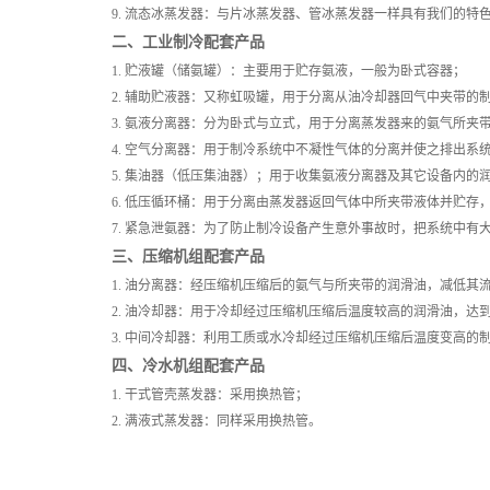
9. 流态冰蒸发器：与片冰蒸发器、管冰蒸发器一样具有我们的特
二、工业制冷配套产品
1. 贮液罐（储氨罐）：主要用于贮存氨液，一般为卧式容器；
2. 辅助贮液器：又称虹吸罐，用于分离从油冷却器回气中夹带的
3. 氨液分离器：分为卧式与立式，用于分离蒸发器来的氨气所
4. 空气分离器：用于制冷系统中不凝性气体的分离并使之排出系
5. 集油器（低压集油器）；用于收集氨液分离器及其它设备内的
6. 低压循环桶：用于分离由蒸发器返回气体中所夹带液体并贮存
7. 紧急泄氨器：为了防止制冷设备产生意外事故时，把系统中
三、压缩机组配套产品
1. 油分离器：经压缩机压缩后的氨气与所夹带的润滑油，减低其
2. 油冷却器：用于冷却经过压缩机压缩后温度较高的润滑油，
3. 中间冷却器：利用工质或水冷却经过压缩机压缩后温度变高
四、冷水机组配套产品
1. 干式管壳蒸发器：采用换热管；
2. 满液式蒸发器：同样采用换热管。