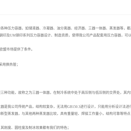
用各种压力容器，如储液器、冷凝器、油分离器、经济器、三器一体器、蒸发器等，都
E U钢印及UM钢印系列压力容器设计、制造资质，使得我公司产品配套用压力容器，可
入欧盟市场提供了条件。
；采用换热管；
储液三种功能，故称之为三器一体器，在制冷系统中处于高压侧与低压侧的交界处，其
器是我公司传统产品，结构较复杂，无法用GB150.3进行设计，只能用分析设计法进行
的新型蒸发器，与其他两种蒸发器比较，具有重量轻、焊接工作量小，结构可靠等特点
，其刚度、圆柱度及制冰效果都有我们的特色；