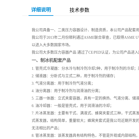
详细说明
技术参数
我公司具备一、二类压力容器设计、制造资质，本公司产品配套
我公司于2013年二月份顺利通过ASME联合审查，已取得ASM
以进入大多数国家市场。
我公司大多数压力容器产品 通过了CE/PED认证，为公司产品进
一、制冰机配套产品
1. 管壳式冷凝器：分水冷与制冷剂冷却2种，用于制冷剂的冷却
2. 储液器：分卧式与立式二种，用于制冷剂的储存；
3. 气液分离器：用于制冷剂气液分离；
4. 油分离器：用于制冷剂与润滑油的分离；
5. 三器一体器：立式夹套容器，具有一定的换热、气液分离、
6. 油冷却器：一般是管壳式，用于润滑油的冷却；
7. 片冰蒸发器：主要有干式、满液式、蜂窝夹套式三种，干式蒸发
式蒸发器，结构简单，重量较大；蜂窝夹套式是我公司近期开发
无法相比的产品；
8. 管冰蒸发器：该蒸发器具有结构特色，不管是外观或内部结构