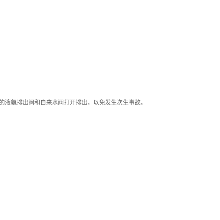
器的液氨排出阀和自来水阀打开排出，以免发生次生事故。