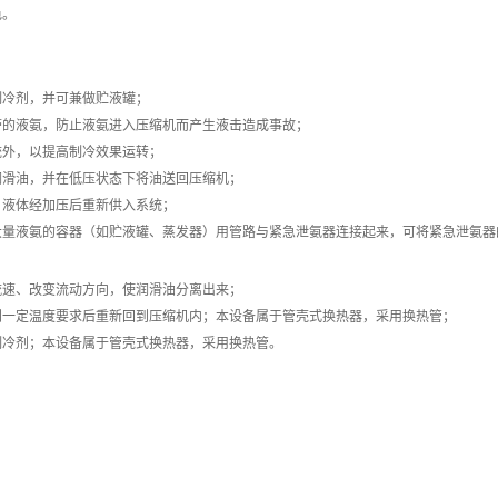
色。
制冷剂，并可兼做贮液罐；
夹带的液氨，防止液氨进入压缩机而产生液击造成事故；
统外，以提高制冷效果运转；
润滑油，并在低压状态下将油送回压缩机；
，液体经加压后重新供入系统；
有大量液氨的容器（如贮液罐、蒸发器）用管路与紧急泄氨器连接起来，可将紧急泄氨
流速、改变流动方向，使润滑油分离出来；
达到一定温度要求后重新回到压缩机内；本设备属于管壳式换热器，采用换热管；
的制冷剂；本设备属于管壳式换热器，采用换热管。