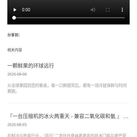
分享到：
相关内容
一颗鲜果的环球远行
2026-08-06
从全球果园到您的餐桌，每一口鲜甜背后，都有一场冷链保鲜与时间
赛跑。
『一台压缩机的冰火两重天 - 兼容二氧化碳和氨 』 雪人SRH开启式高压螺杆压缩机
2026-08-05
在制冷与热泵行业，“高压”二字往往意味着更高的技术门槛与更严苛