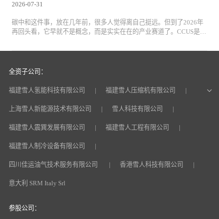
2026-07-31
碳中和这件事，放在几年前，很多人觉得离自己挺远。但到了2026年
再回头看，它早就不是概念，而是实实在在的产业赛道了。CCUS是降
碳赛道中最强有力的技术手段，占碳中和约10%的贡献，通俗地讲，C
CUS的核心任务是：把工业尾气中的二氧化碳捕集、提纯、再利用，
或者进行地质封存，避免其直接排入大气。
全资子公司：
福建雪人氢能科技有限公司
福建雪人压缩机有限公司
上海雪人新能源技术有限公司
雪人科技有限公司
福建雪人震巽发展有限公司
福建雪人工程有限公司
福建雪人制冷设备有限公司
四川佳运油气技术服务有限公司
香港雪人科技有限公司
意大利 SRM Italy Srl
参股公司：