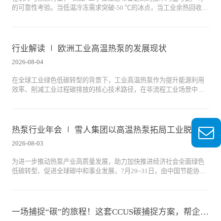
的可靠性考验。当低温冷冻需求突破-50 ℃的冰点，当工业余热回收需
要稳定产出90 ℃的高温热水，常规压缩机已难以胜任。雪人SRH系列
开启式高压螺杆压缩机，凭借6.3 MPa的极致承压设计与瑞典SRM百年
螺杆技术积淀，正成为CO₂复叠低温制冷与氨高温热泵两大前沿领域的
核心动力。
行业解读 ∣ 欧洲工业高温热泵的发展现状
2026-08-04
在全球工业绿色低碳转型的背景下，工业高温热泵作为提升能源利用
效率、削减工业过程碳排放的核心技术路径，在非流程工业场景中具
备广阔的应用潜力与推广价值。国际能源署（IEA）热泵技术合作计划
的代号68项目（HPT TCP Project 68）聚焦全球工业高温热泵的技术升
级与规模化落地，开展为期3年的多方协同研究。
热泵行业年会 ∣ 雪人集团以高温热泵拓局工业脱碳新赛道
2026-08-03
为进一步推动热泵产业高质量发展，助力加快推进经济社会全面绿色
低碳转型、促进全球碳中和事业发展，7月29~31日，由中国节能协会
热泵专业委员会主办的“第十六届热泵行业年会（2026）”在江城武汉
隆重召开。本届年会以“碳启十五五，提质破卷拓新程；热泵全场景，
节能降碳促转型”为主题。作为能源与动力领域的行业领袖企业，雪人
集团受邀深入参与本届热泵行业年会，携“工业热泵家族”及用热全场
一场捕捉“碳”的旅程！这套CCUS碳捕捉方案，帮企业降碳又增收
景解决方案闪耀亮相。